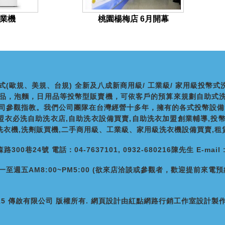
業機
桃園楊梅店 6月開幕
式(歐規、美規、台規) 全新及八成新商用級/ 工業級/ 家用級投
品，泡麵，日用品等投幣型販賣機，可依客戶的預算來規劃自助式
司參觀指教。我們公司團隊在台灣經營十多年，擁有的各式投幣設備
加盟衣必洗自助洗衣店,自助洗衣設備買賣,自助洗衣加盟創業輔導,投
,洗衣機,洗劑販買機,二手商用級、工業級、家用級洗衣機設備買賣,租
0巷24號 電話：04-7637101, 0932-680216陳先生 E-mail : ai
至週五AM8:00~PM5:00 (欲來店洽談或參觀者，歡迎提前來電預
 2015 傳啟有限公司 版權所有.
網頁設計
由
紅點網路行銷工作室
設計製