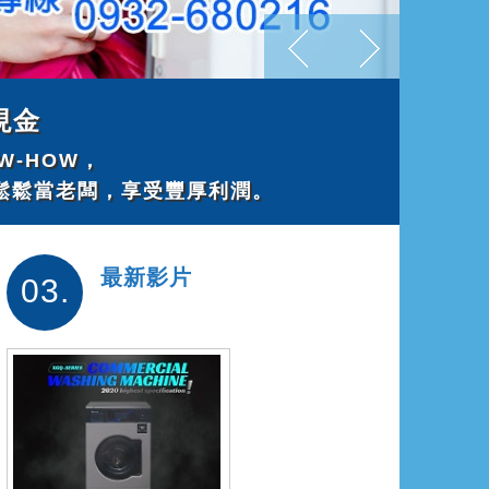
現金
W-HOW，
鬆鬆當老闆，享受豐厚利潤。
最新影片
03.